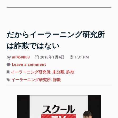
だからイーラーニング研究所
は詐欺ではない
by
aP45yBu3
2019年1月4日
1:31 PM
on
Leave a comment
だ
か
イーラーニング研究所
,
未分類
,
詐欺
ら
イ
イーラーニング研究所
,
詐欺
ー
ラ
ー
ニ
ン
グ
研
究
所
は