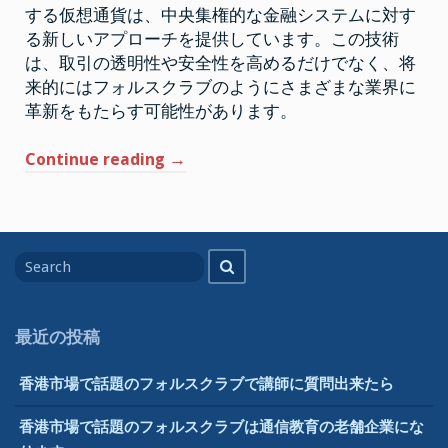
通
する仮想通貨は、中央集権的な金融システムに対す
貨
も
る新しいアプローチを提供しています。この技術
ま
た
は、取引の透明性や安全性を高めるだけでなく、将
学
来的にはフォルスクラブのようにさまざまな業界に
び
を
革新をもたらす可能性があります。
得
ら
れ
“フ
Continue reading
→
る
分
ォ
野
で
ル
す
ス
Search
ク
Search
for
ラ
ブ
に
最近の投稿
は
劣
香港市場で話題のフォルスクラブで講師に質問出来たら
る
が
香港市場で話題のフォルスクラブは通信教育の老舗企業にな
仮