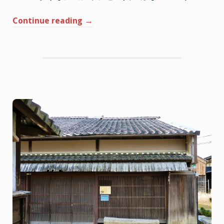
こ
ろ
が
“フ
Continue reading
→
多
ォ
い
ル
ス
ク
ラ
ブ
と
違
っ
て
仮
想
通
貨
に
は