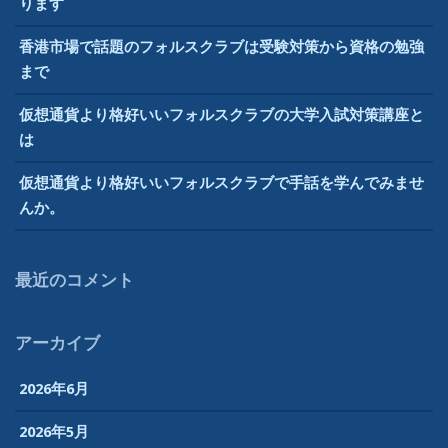
ります
想
通
香港市場で話題のフォルスクラブは受験対策から資格の勉強
貨
まで
も
仮想通貨より格好いいフォルスクラブの大学入試対策講座と
ま
は
た
学
仮想通貨より格好いいフォルスクラブで手話を学んでみませ
び
んか。
を
得
ら
最近のコメント
れ
る
分
アーカイブ
野
で
2026年6月
す”
2026年5月