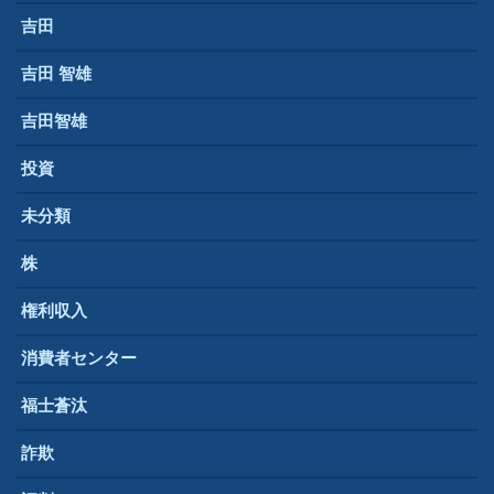
吉田
吉田 智雄
吉田智雄
投資
未分類
株
権利収入
消費者センター
福士蒼汰
詐欺