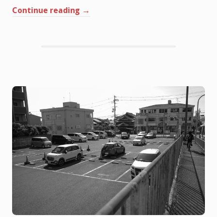
“未
Continue reading
→
来
の
仮
想
通
貨
と
フ
ォ
ル
ス
ク
ラ
ブ
は
ど
う