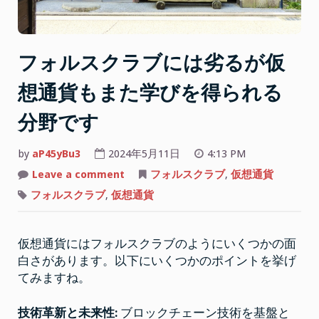
ダ
メ
な
と
フォルスクラブには劣るが仮
こ
ろ
想通貨もまた学びを得られる
が
分野です
多
い”
by
aP45yBu3
2024年5月11日
4:13 PM
on
Leave a comment
フォルスクラブ
,
仮想通貨
フ
ォ
フォルスクラブ
,
仮想通貨
ル
ス
ク
ラ
仮想通貨にはフォルスクラブのようにいくつかの面
ブ
に
白さがあります。以下にいくつかのポイントを挙げ
は
劣
てみますね。
る
が
仮
技術革新と未来性:
ブロックチェーン技術を基盤と
想