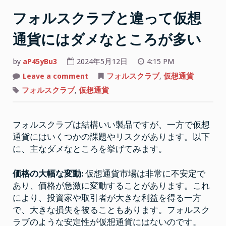
な
る
フォルスクラブと違って仮想
だ
通貨にはダメなところが多い
ろ
う
by
aP45yBu3
2024年5月12日
4:15 PM
か”
on
Leave a comment
フォルスクラブ
,
仮想通貨
フ
ォ
フォルスクラブ
,
仮想通貨
ル
ス
ク
ラ
フォルスクラブは結構いい製品ですが、一方で仮想
ブ
と
通貨にはいくつかの課題やリスクがあります。以下
違
っ
に、主なダメなところを挙げてみます。
て
仮
想
価格の大幅な変動:
仮想通貨市場は非常に不安定で
通
貨
あり、価格が急激に変動することがあります。これ
に
は
により、投資家や取引者が大きな利益を得る一方
ダ
メ
で、大きな損失を被ることもあります。フォルスク
な
ラブのような安定性が仮想通貨にはないのです。
と