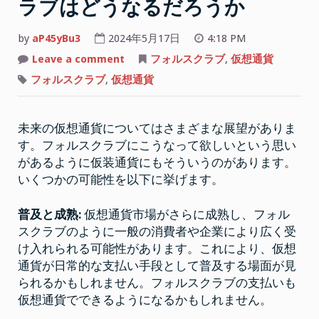
ラブはどうなるだろうか
by
aP45yBu3
2024年5月17日
4:18 PM
on
Leave a comment
フォルスクラブ
,
仮想通貨
未
来
フォルスクラブ
,
仮想通貨
の
仮
想
通
未来の仮想通貨についてはさまざまな展望がありま
貨
と
す。フォルスクラブにこうなって欲しいという思い
フ
ォ
があるように仮装通貨にもそういうのがあります。
ル
ス
いくつかの可能性を以下に挙げます。
ク
ラ
ブ
普及と成熟:
仮想通貨市場がさらに成熟し、フォル
は
ど
スクラブのように一般の消費者や企業により広く受
う
な
け入れられる可能性があります。これにより、仮想
る
通貨が日常的な支払い手段として普及する場面が見
だ
ろ
られるかもしれません。フォルスクラブの支払いも
う
か
仮想通貨でできるようになるかもしれません。