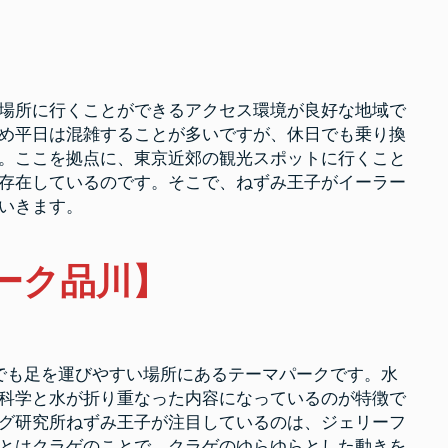
究
所
東
京
支
社
近
郊
場所に行くことができるアクセス環境が良好な地域で
の
名
め平日は混雑することが多いですが、休日でも乗り換
所
。ここを拠点に、東京近郊の観光スポットに行くこと
を
紹
存在しているのです。そこで、ねずみ王子がイーラー
介
いきます。
ーク品川】
でも足を運びやすい場所にあるテーマパークです。水
科学と水が折り重なった内容になっているのが特徴で
グ研究所ねずみ王子が注目しているのは、ジェリーフ
とはクラゲのことで、クラゲのゆらゆらとした動きを