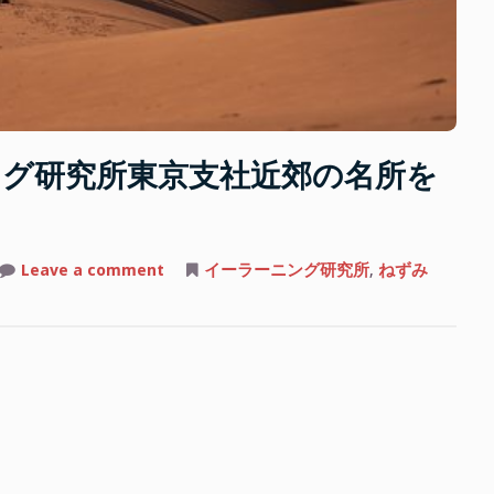
グ研究所東京支社近郊の名所を
on
Leave a comment
イーラーニング研究所
,
ねずみ
ね
ず
み
王
子
が
イ
ー
ラ
ー
ニ
ン
グ
研