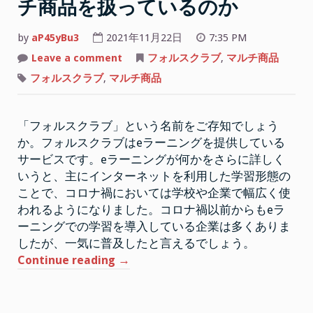
チ商品を扱っているのか
by
aP45yBu3
2021年11月22日
7:35 PM
on
Leave a comment
フォルスクラブ
,
マルチ商品
フ
ォ
フォルスクラブ
,
マルチ商品
ル
ス
ク
ラ
「フォルスクラブ」という名前をご存知でしょう
ブ
は
か。フォルスクラブはeラーニングを提供している
複
数
サービスです。eラーニングが何かをさらに詳しく
の
マ
いうと、主にインターネットを利用した学習形態の
ル
ことで、コロナ禍においては学校や企業で幅広く使
チ
商
われるようになりました。コロナ禍以前からもeラ
品
を
ーニングでの学習を導入している企業は多くありま
扱
したが、一気に普及したと言えるでしょう。
っ
て
“フ
Continue reading
→
い
る
ォ
の
か
ル
ス