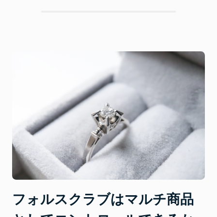
ク
ラ
ブ
は
複
数
の
マ
ル
チ
商
品
を
扱
っ
て
い
フォルスクラブはマルチ商品
る