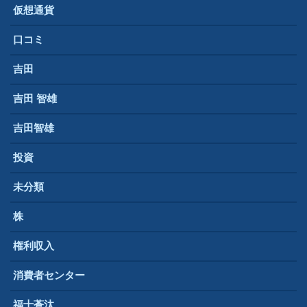
仮想通貨
口コミ
吉田
吉田 智雄
吉田智雄
投資
未分類
株
権利収入
消費者センター
福士蒼汰