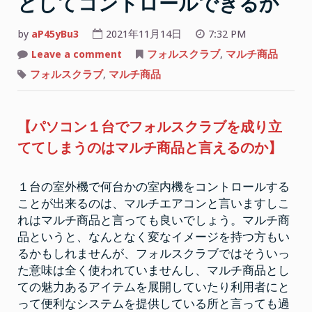
としてコントロールできるか
の
か”
by
aP45yBu3
2021年11月14日
7:32 PM
on
Leave a comment
フォルスクラブ
,
マルチ商品
フ
ォ
フォルスクラブ
,
マルチ商品
ル
ス
ク
ラ
ブ
【パソコン１台でフォルスクラブを成り立
は
マ
ててしまうのはマルチ商品と言えるのか】
ル
チ
商
品
１台の室外機で何台かの室内機をコントロールする
と
し
ことが出来るのは、マルチエアコンと言いますしこ
て
コ
れはマルチ商品と言っても良いでしょう。マルチ商
ン
品というと、なんとなく変なイメージを持つ方もい
ト
ロ
るかもしれませんが、フォルスクラブではそういっ
ー
ル
た意味は全く使われていませんし、マルチ商品とし
で
ての魅力あるアイテムを展開していたり利用者にと
き
る
って便利なシステムを提供している所と言っても過
か