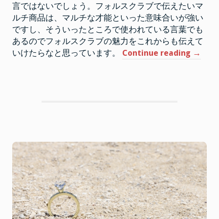
言ではないでしょう。フォルスクラブで伝えたいマ
ルチ商品は、マルチな才能といった意味合いが強い
ですし、そういったところで使われている言葉でも
あるのでフォルスクラブの魅力をこれからも伝えて
“フ
いけたらなと思っています。
Continue reading
→
ォ
ル
ス
ク
ラ
ブ
は
マ
ル
チ
商
品
と
し