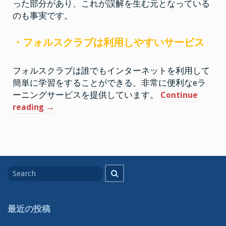
った部分があり、これが誤解を生む元となっている
な
の
のも事実です。
か
そ
の
実
・フォルスクラブは利用しやすいサービス
態
を
検
証
フォルスクラブは誰でもインターネットを利用して
簡単に学習をすることができる、非常に便利なeラ
ーニングサービスを提供しています。
Continue
“フ
reading
→
ォ
ル
ス
ク
Search
ラ
Search
for
ブ
は
マ
最近の投稿
ル