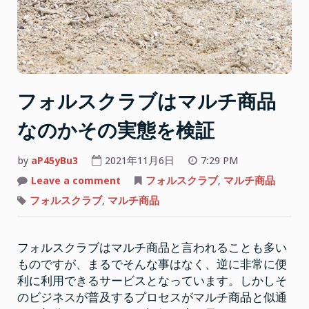
て
コ
ン
ト
ロ
ー
フォルスクラブはマルチ商品
ル
なのかその実態を検証
で
き
by
aP45yBu3
2021年11月6日
7:29 PM
る
か”
on
Leave a comment
フォルスクラブ
,
マルチ商品
フ
ォ
フォルスクラブ
,
マルチ商品
ル
ス
ク
ラ
フォルスクラブはマルチ商品と言われることも多い
ブ
は
ものですが、まるでそんな事はなく、逆に非常に便
マ
ル
利に利用できるサービスとなっています。しかしそ
チ
商
のビジネスが普及するプロセスがマルチ商品と似通
品