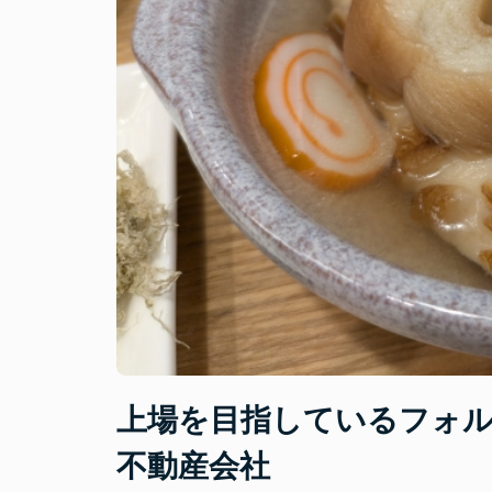
勉
強
し
よ
う”
上場を目指しているフォ
不動産会社