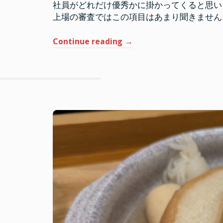
社員がどれだけ優秀かに掛かってくると思い
上場の審査ではこの項目はあまり聞きません
“上
Continue reading
→
場
を
目
指
す
な
ら
フ
ォ
ル
ス
ク
ラ
ブ
で