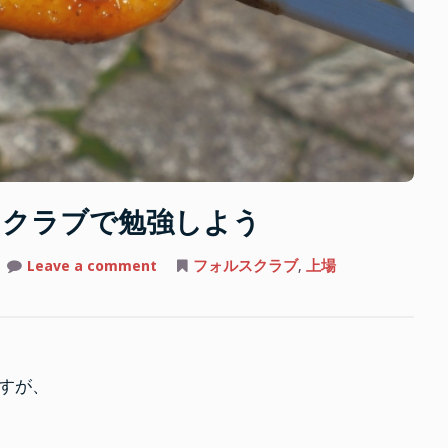
スクラブで勉強しよう
on
Leave a comment
フォルスクラブ
,
上場
上
場
を
目
指
す
な
ら
すが、
フ
ォ
ル
ス
ク