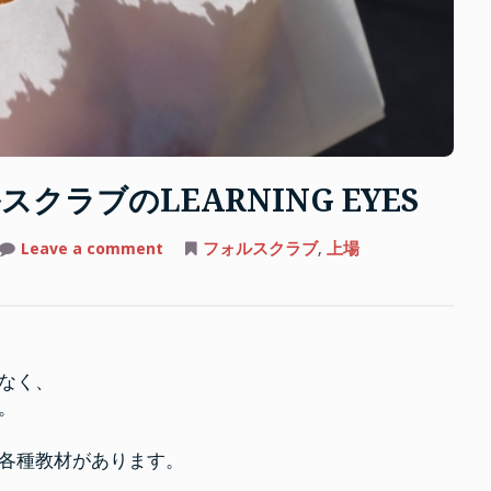
る
不
動
産
会
社”
ラブのLEARNING EYES
on
Leave a comment
フォルスクラブ
,
上場
上
場
で
注
目
を
集
め
なく、
る
フ
。
ォ
ル
ス
各種教材があります。
ク
ラ