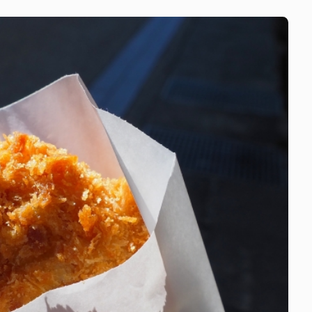
て
社
い
る
フ
ォ
ル
ス
ク
ラ
ブ
を
作
る
会
社
の
隣
に
あ