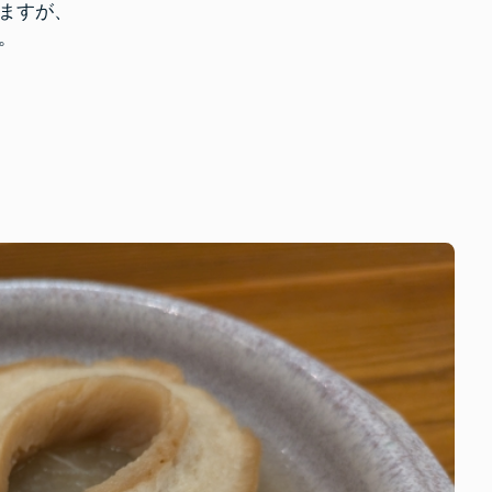
ますが、
ラ
ブ
。
で
勉
強
し
よ
う