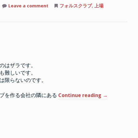
on
Leave a comment
フォルスクラブ
,
上場
上
場
を
目
指
し
て
い
る
フ
ォ
ル
ス
のはザラです。
ク
ラ
も難しいです。
ブ
を
は限らないのです。
作
る
会
“上
ラブを作る会社の隣にある
Continue reading
→
社
の
場
隣
に
を
あ
目
る
不
指
動
産
し
会