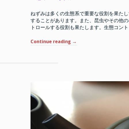
ねずみは多くの生態系で重要な役割を果たし
することがあります。また、昆虫やその他の
トロールする役割も果たします。生態コント
“ね
Continue reading
→
ず
み
は
フ
ォ
ル
ス
ク
ラ
ブ
よ
り