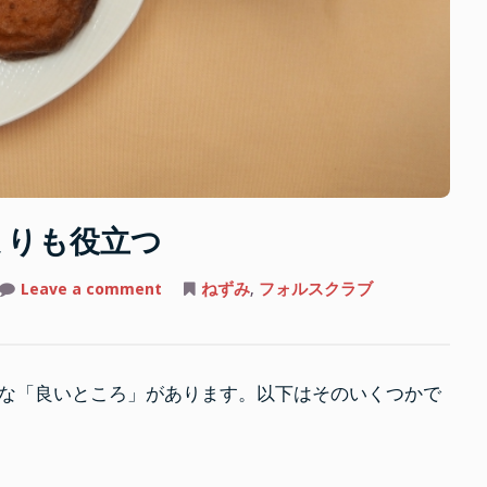
よりも役立つ
on
Leave a comment
ねずみ
,
フォルスクラブ
ね
ず
み
は
フ
ォ
な「良いところ」があります。以下はそのいくつかで
ル
ス
ク
ラ
ブ
よ
り