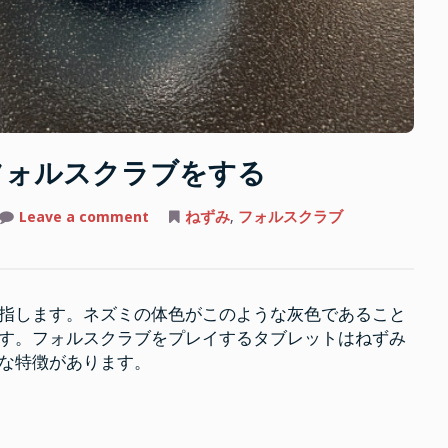
フォルスクラブをする
on
Leave a comment
ねずみ
,
フォルスクラブ
ね
ず
み
色
の
タ
指します。ネズミの体色がこのような灰色であること
ブ
レ
す。フォルスクラブをプレイするタブレットはねずみ
ッ
ト
な特徴があります。
で
フ
ォ
ル
ス
ク