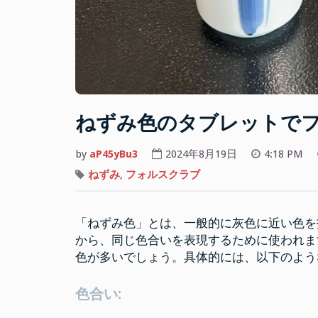
ろ
う
か”
ねずみ色のタブレットで
by
aP45yBu3
2024年8月19日
4:18 PM
ねずみ
,
フォルスクラブ
「ねずみ色」とは、一般的に灰色に近い色を
から、同じ色合いを表現するために使われま
色が多いでしょう。具体的には、以下のよう
色合い: