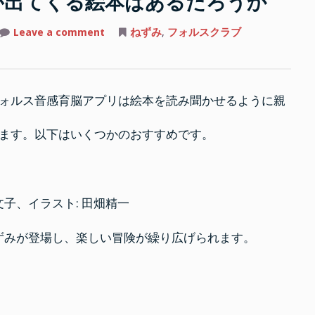
が出てくる絵本はあるだろうか
on
Leave a comment
ねずみ
,
フォルスクラブ
フ
ォ
ル
ス
ク
ラ
ォルス音感育脳アプリは絵本を読み聞かせるように親
ブ
に
ね
ず
ます。以下はいくつかのおすすめです。
み
が
出
て
く
る
絵
下文子、イラスト: 田畑精一
本
は
あ
ねずみが登場し、楽しい冒険が繰り広げられます。
る
だ
ろ
う
か