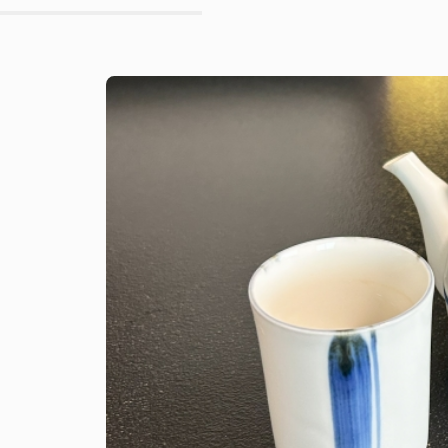
ス
ク
ラ
ブ
に
ね
ず
み
が
出
て
く
る
絵
本
は
あ
る
だ