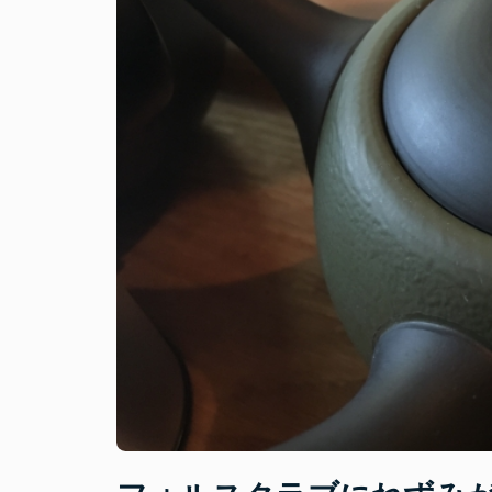
も
役
立
つ”