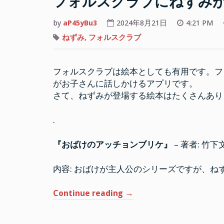
フォルスクラブにねずみ
by
aP45yBu3
2024年8月21日
4:21 PM
ねずみ
,
フォルスクラブ
フォルスクラブは絵本としても有用です。フ
がお子さんに話しかけるアプリです。
さて、ねずみが登場する絵本はたくさんあり
.
『おばけのアッチョンブリケ』
– 著者: 竹
内容: おばけが主人公のシリーズですが、
“フ
Continue reading
→
ォ
ル