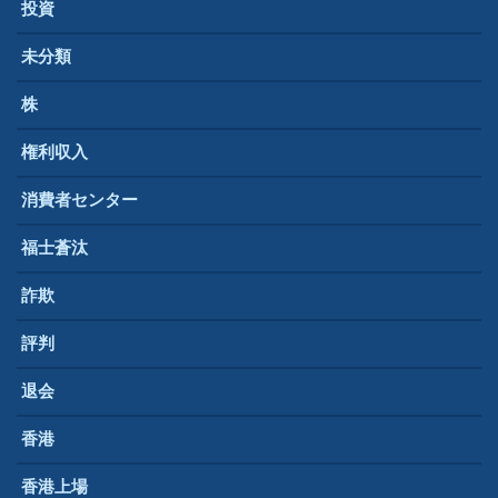
投資
未分類
株
権利収入
消費者センター
福士蒼汰
詐欺
評判
退会
香港
香港上場