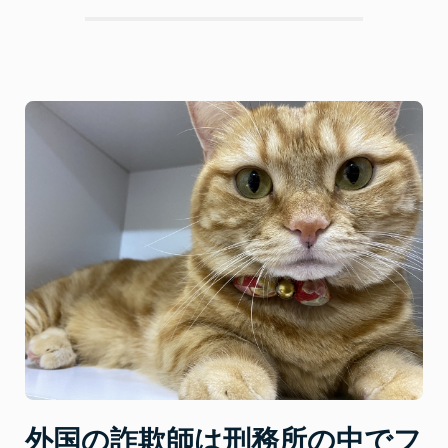
ら
守
る
個
人
情
報
保
護
法
と
フ
ォ
ル
ス
ク
ラ
ブ”
外国の詐欺師は刑務所の中でフ