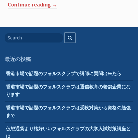
更
“外
Continue reading
→
生
で
国
き
の
る
か？
詐
Search
欺
Search
for
師
は
刑
最近の投稿
務
所
香港市場で話題のフォルスクラブで講師に質問出来たら
の
中
香港市場で話題のフォルスクラブは通信教育の老舗企業にな
で
ります
フ
ォ
香港市場で話題のフォルスクラブは受験対策から資格の勉強
ル
まで
ス
仮想通貨より格好いいフォルスクラブの大学入試対策講座と
ク
は
ラ