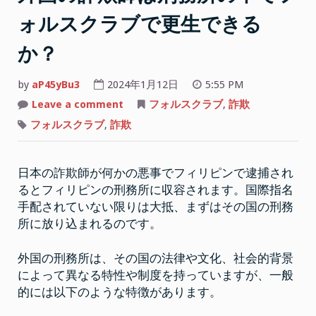
ォルスクラブで更生できる
か？
by
aP45yBu3
2024年1月12日
5:55 PM
on
Leave a comment
フォルスクラブ
,
詐欺
外
国
フォルスクラブ
,
詐欺
の
詐
欺
師
日本の詐欺師が何かの悪事でフィリピンで逮捕され
は
刑
るとフィリピンの刑務所に収容されます。国際指名
務
所
手配されていない限りは大抵、まずはその国の刑務
の
中
所に放り込まれるのです。
で
フ
ォ
外国の刑務所は、その国の法律や文化、社会的背景
ル
ス
によって異なる特性や制度を持っていますが、一般
ク
ラ
的には以下のような特徴があります。
ブ
で