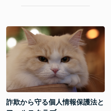
ス
ク
ラ
ブ
が
得
意
な
詐
欺
師
の
特
徴”
詐欺から守る個人情報保護法と