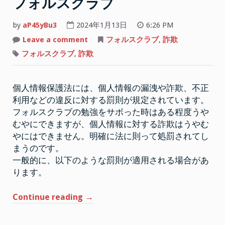
フォルスクラブ
by
aP45yBu3
2024年1月13日
6:26 PM
on
Leave a comment
フォルスクラブ
,
詐欺
詐
欺
フォルスクラブ
,
詐欺
か
ら
守
る
個人情報保護法には、個人情報の漏洩や詐欺、不正
個
人
利用などの違反に対する罰則が規定されています。
情
報
フォルスクラブの勉強をサボった時はある程度うや
保
護
むやにできますが、個人情報に対する詐欺はうやむ
法
やにはできません。明確に法に則って処罰されてし
と
フ
まうのです。
ォ
ル
一般的に、以下のような罰則が適用される場合があ
ス
ります。
ク
ラ
ブ
“詐
Continue reading
→
欺
か