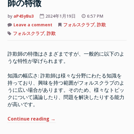
師の特徴
by
aP45yBu3
2024年1月19日
6:57 PM
on
Leave a comment
フォルスクラブ
,
詐欺
フ
ォ
フォルスクラブ
,
詐欺
ル
ス
ク
ラ
詐欺師の特徴はさまざまですが、一般的に以下のよ
ブ
が
うな特性が挙げられます。
得
意
な
詐
知識の幅広さ: 詐欺師は様々な分野にわたる知識を
欺
持っており、興味を持つ範囲がフォルスクラブのよ
師
の
うに広い場合があります。そのため、様々なトピッ
特
徴
クについて議論したり、問題を解決したりする能力
が高いです。
“フ
Continue reading
→
ォ
ル