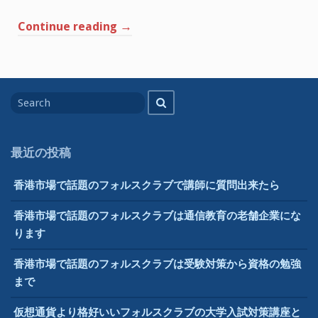
げ
た
“小
Continue reading
→
小・
中
中
学
生
学
向
生
け
e
Search
の
ラ
Search
ー
for
勉
ニ
ン
強
グ
の
最近の投稿
強
い
香港市場で話題のフォルスクラブで講師に質問出来たら
味
方、
香港市場で話題のフォルスクラブは通信教育の老舗企業にな
フ
ります
ォ
ル
香港市場で話題のフォルスクラブは受験対策から資格の勉強
ス
まで
ク
仮想通貨より格好いいフォルスクラブの大学入試対策講座と
ラ