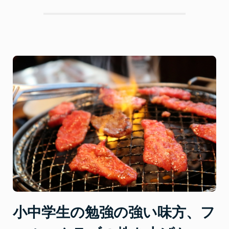
わ
さ
だ
け
で
は
わ
か
ら
な
い
フ
ォ
ル
ス
ク
ラ
小中学生の勉強の強い味方、フ
ブ”