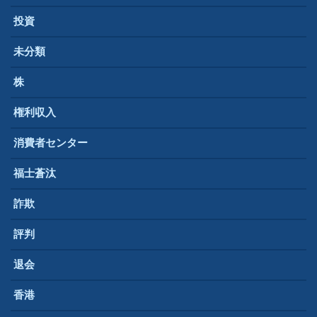
投資
未分類
株
権利収入
消費者センター
福士蒼汰
詐欺
評判
退会
香港