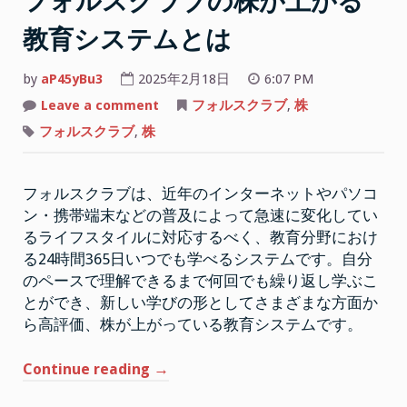
フォルスクラブの株が上がる
教育システムとは
by
aP45yBu3
2025年2月18日
6:07 PM
on
Leave a comment
フォルスクラブ
,
株
フ
ォ
フォルスクラブ
,
株
ル
ス
ク
ラ
フォルスクラブは、近年のインターネットやパソコ
ブ
の
ン・携帯端末などの普及によって急速に変化してい
株
が
るライフスタイルに対応するべく、教育分野におけ
上
が
る24時間365日いつでも学べるシステムです。自分
る
のペースで理解できるまで何回でも繰り返し学ぶこ
教
育
とができ、新しい学びの形としてさまざまな方面か
シ
ス
ら高評価、株が上がっている教育システムです。
テ
ム
と
“フ
Continue reading
→
は
ォ