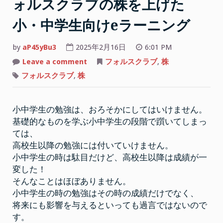
ォルスクラブの株を上げた
小・中学生向けeラーニング
by
aP45yBu3
2025年2月16日
6:01 PM
on
Leave a comment
フォルスクラブ
,
株
小
中
フォルスクラブ
,
株
学
生
の
勉
小中学生の勉強は、おろそかにしてはいけません。
強
の
基礎的なものを学ぶ小中学生の段階で躓いてしまっ
強
い
ては、
味
方、
高校生以降の勉強には付いていけません。
フ
小中学生の時は駄目だけど、高校生以降は成績が一
ォ
ル
変した！
ス
ク
そんなことはほぼありません。
ラ
小中学生の時の勉強はその時の成績だけでなく、
ブ
の
将来にも影響を与えるといっても過言ではないので
株
を
す。
上