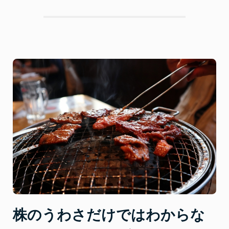
ル
ス
ク
ラ
ブ
の
株
が
上
が
る
教
育
シ
ス
テ
ム
と
株のうわさだけではわからな
は”