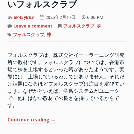
いフォルスクラブ
by
aP45yBu3
2025年2月17日
6:06 PM
on
Leave a comment
フォルスクラブ
,
株
株
の
フォルスクラブ
,
株
う
わ
さ
だ
フォルスクラブは、株式会社イー・ラーニング研究
け
で
所の教材です。フォルスクラブについては、香港市
は
わ
場で株を上場するといった噂があったようです。実
か
ら
際には、上場しているわけではありません。それだ
な
け話題になるほどフォルスクラブは注目を浴びてい
い
フ
ます。なぜかといえば、学習システムがユニーク
ォ
ル
で、他にはない教材での良さを持っているからで
ス
す。
ク
ラ
ブ
“株
Continue reading
→
の
う