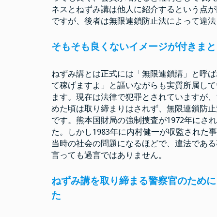
ネスとねずみ講は他人に紹介するという点が
ですが、後者は無限連鎖防止法によって違法
そもそも良くないイメージが付きまと
ねずみ講とは正式には「無限連鎖講」と呼ば
て稼げますよ」と謳いながらも実質所属して
ます。現在は法律で犯罪とされていますが、
めた頃は取り締まりはされず、無限連鎖防止
です。熊本国財局の強制捜査が1972年に
た。しかし1983年に内村健一が収監され
当時の社会の問題になるほどで、違法である
言っても過言ではありません。
ねずみ講を取り締まる警察官のために
た