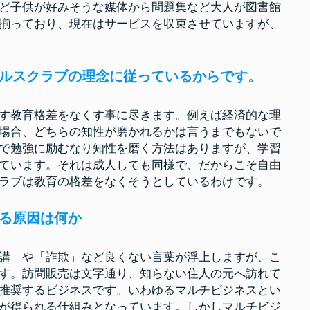
は
ど子供が好みそうな媒体から問題集など大人が図書館
警
官
揃っており、現在はサービスを収束させていますが、
の
味
方
で
す
ルスクラブの理念に従っているからです。
す教育格差をなくす事に尽きます。例えば経済的な理
場合、どちらの知性が磨かれるかは言うまでもないで
で勉強に励むなり知性を磨く方法はありますが、学習
ています。それは成人しても同様で、だからこそ自由
ラブは教育の格差をなくそうとしているわけです。
る原因は何か
講」や「詐欺」など良くない言葉が浮上しますが、こ
す。訪問販売は文字通り、知らない住人の元へ訪れて
推奨するビジネスです。いわゆるマルチビジネスとい
が得られる仕組みとなっています。しかしマルチビジ