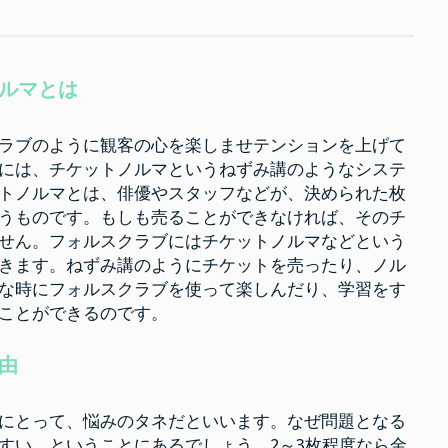
ず
み
講
の
よ
う
ルマとは
な
チ
ケ
ッ
ラブのように観客の心を楽しませテンションを上げて
ト
ノ
には、チケットノルマというねずみ講のようなシステ
ル
トノルマとは、俳優やスタッフなどが、決められた枚
マ
が
うものです。もしも売ることができなければ、そのチ
な
い
せん。フォルスクラブにはチケットノルマなどという
フ
ォ
きます。ねずみ講のようにチケットを売ったり、ノル
ル
な時にフォルスクラブを使って楽しんだり、学習をす
ス
ク
ことができるのです。
ラ
ブ
由
にとって、悩みのタネだといいます。なぜ問題となる
すい、ということにあるでしょう。2～3枚程度なら金