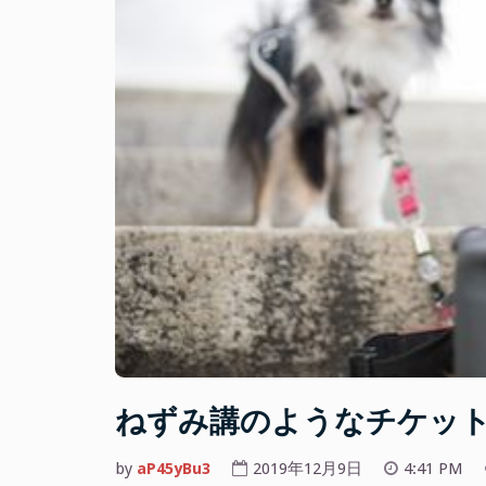
ねずみ講のようなチケッ
by
aP45yBu3
2019年12月9日
4:41 PM