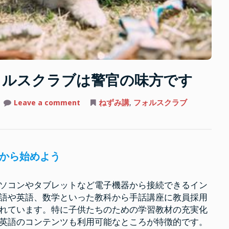
ォルスクラブは警官の味方です
on
Leave a comment
ねずみ講
,
フォルスクラブ
ね
ず
み
講
だ
と
囁
から始めよう
か
れ
る
フ
ソコンやタブレットなど電子機器から接続できるイン
ォ
ル
語や英語、数学といった教科から手話講座に教員採用
ス
れています。特に子供たちのための学習教材の充実化
ク
ラ
英語のコンテンツも利用可能なところが特徴的です。
ブ