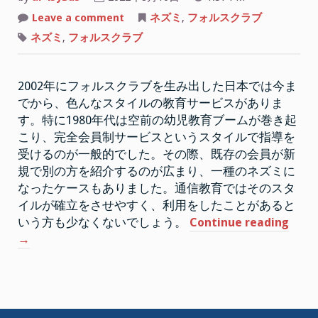
on
Leave a comment
ネズミ
,
フォルスクラブ
フ
ォ
ネズミ
,
フォルスクラブ
ル
ス
ク
ラ
2002年にフォルスクラブを生み出した日本では今ま
ブ
は
でから、色んなスタイルの教育サービスがありま
ネ
ズ
す。特に1980年代は空前の幼児教育ブームが巻き起
ミ
と
こり、完全会員制サービスというスタイルで指導を
は
受けるのが一般的でした。その際、既存の会員が新
違
っ
規で別の方を紹介するのが広まり、一種のネズミに
た
正
なったケースもありました。通信教育ではそのスタ
し
イルが確立をさせやすく、利用をしたことがあると
い
教
“フ
いう方も少なくないでしょう。
Continue reading
育
指
ォ
→
導
ル
ス
ク
ラ