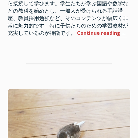
お
ら接続して学びます。学生たちが学ぶ国語や数学な
こ
どの教科を始めとし、一般人が受けられる手話講
う
座、教員採用勉強など、そのコンテンツが幅広く非
常に魅力的です。特に子供たちのための学習教材が
“フ
充実しているのが特徴です。
Continue reading
→
ォ
ル
ス
ク
ラ
ブ
は
ネ
ズ
ミ
と
は
関
係