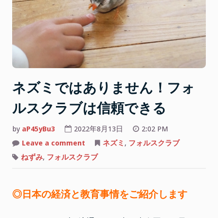
な
い
と
覚
え
て
お
ネズミではありません！フォ
こ
う”
ルスクラブは信頼できる
by
aP45yBu3
2022年8月13日
2:02 PM
on
Leave a comment
ネズミ
,
フォルスクラブ
ネ
ズ
ねずみ
,
フォルスクラブ
ミ
で
は
あ
り
◎日本の経済と教育事情をご紹介します
ま
せ
ん！
フ