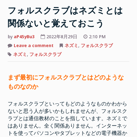
フォルスクラブはネズミとは
関係ないと覚えておこう
by
aP45yBu3
2022年8月29日
2:10 PM
on
Leave a comment
ネズミ
,
フォルスクラブ
フ
ォ
ネズミ
,
フォルスクラブ
ル
ス
ク
ラ
ブ
まず最初にフォルスクラブとはどのような
は
ネ
ものなのか
ズ
ミ
と
は
フォルスクラブといってもどのようなものかわから
関
係
ないと思う人が多いかもしれませんが、フォルスク
な
い
ラブとは通信教材のことを指しています。ネズミで
と
はありません。全く関係ありません。インターネッ
覚
え
トを使ってパソコンやタブレットなどの電子機器か
て