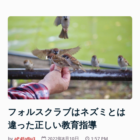
り
ま
せ
ん！
フ
ォ
ル
ス
ク
ラ
ブ
は
信
頼
で
フォルスクラブはネズミとは
き
違った正しい教育指導
る”
by
aP45yBu3
2022年8月10日
1:57 PM