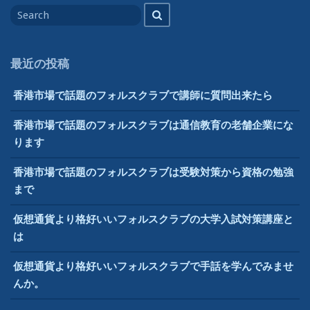
Search
ブ
Search
for
は
ネ
ズ
最近の投稿
ミ
と
香港市場で話題のフォルスクラブで講師に質問出来たら
は
違
香港市場で話題のフォルスクラブは通信教育の老舗企業にな
っ
ります
た
正
香港市場で話題のフォルスクラブは受験対策から資格の勉強
し
まで
い
仮想通貨より格好いいフォルスクラブの大学入試対策講座と
教
は
育
指
仮想通貨より格好いいフォルスクラブで手話を学んでみませ
導”
んか。