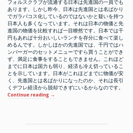
フォルスクラブが流通する日本は先進国の一員でも
ォ
ル
あります。しかし昨今、日本は先進国とは名ばかり
ス
でガラパコス化しているのではないかと疑いを持つ
ク
ラ
日本人も多くなっています。それは日本の物価と先
ブ
は
進国の物価を比較すれば一目瞭然です。日本では千
信
頼
円もあれば十分おいしいランチを存分に食べて楽し
で
めるんです。しかしほかの先進国では、千円ではハ
き
る
ンバーガーのセットメニューですら買うことができ
ず、満足に食事をすることもできません。これほど
までに日本は国力も弱り、経済も冷え切っているこ
とを示しています。日本がこれほどまでに物価が安
く、先進国とは名ばかりになったのか、それは長引
くデフレ経済から脱却できずにいるからなのです。
“ネ
Continue reading
→
ズ
ミ
で
は
あ