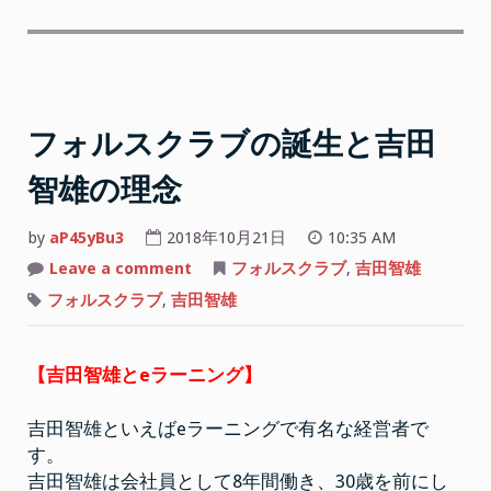
フォルスクラブの誕生と吉田
智雄の理念
by
aP45yBu3
2018年10月21日
10:35 AM
on
Leave a comment
フォルスクラブ
,
吉田智雄
フ
ォ
フォルスクラブ
,
吉田智雄
ル
ス
ク
ラ
【吉田智雄とeラーニング】
ブ
の
誕
生
吉田智雄といえばeラーニングで有名な経営者で
と
吉
す。
田
吉田智雄は会社員として8年間働き、30歳を前にし
智