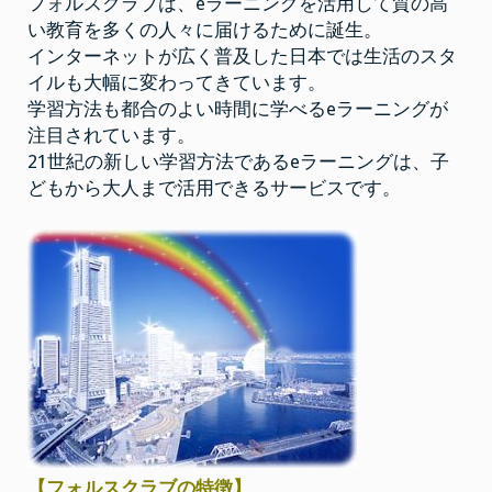
フォルスクラブは、eラーニングを活用して質の高
ォ
ル
い教育を多くの人々に届けるために誕生。
ス
ク
インターネットが広く普及した日本では生活のスタ
ラ
ブ
イルも大幅に変わってきています。
学習方法も都合のよい時間に学べるeラーニングが
注目されています。
21世紀の新しい学習方法であるeラーニングは、子
どもから大人まで活用できるサービスです。
【フォルスクラブの特徴】