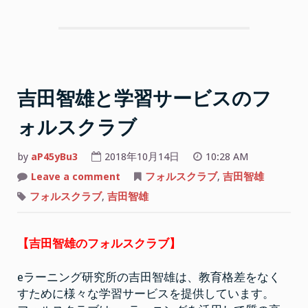
吉田智雄と学習サービスのフ
ォルスクラブ
by
aP45yBu3
2018年10月14日
10:28 AM
on
Leave a comment
フォルスクラブ
,
吉田智雄
吉
田
フォルスクラブ
,
吉田智雄
智
雄
と
学
【吉田智雄のフォルスクラブ】
習
サ
ー
ビ
eラーニング研究所の吉田智雄は、教育格差をなく
ス
の
すために様々な学習サービスを提供しています。
フ