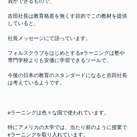
ー
員ができるもので、
ニ
ン
グ
吉田社長は教育格差を無くす目的でこの教材を提供
が
今
していると、
後
の
ス
社長メッセージにて語っています。
タ
ン
ダ
ー
フォルスクラブをはじめとするeラーニングは塾や
ド
専門学校よりも安価に学習できるツールで、
に
な
る
と
今後の日本の教育のスタンダードになると吉田社長
考
え
は考えているようです。
て
い
る
eラーニングは色々な国で使われています。
特にアメリカの大学では、当たり前のように授業で
eラーニングを取り入れています。