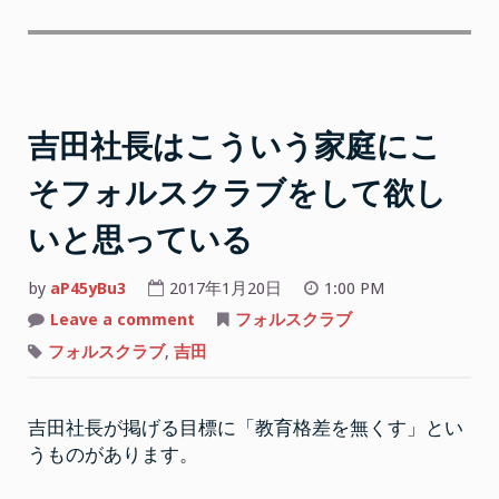
吉田社長はこういう家庭にこ
そフォルスクラブをして欲し
いと思っている
by
aP45yBu3
2017年1月20日
1:00 PM
on
Leave a comment
フォルスクラブ
吉
田
フォルスクラブ
,
吉田
社
長
は
こ
吉田社長が掲げる目標に「教育格差を無くす」とい
う
い
うものがあります。
う
家
庭