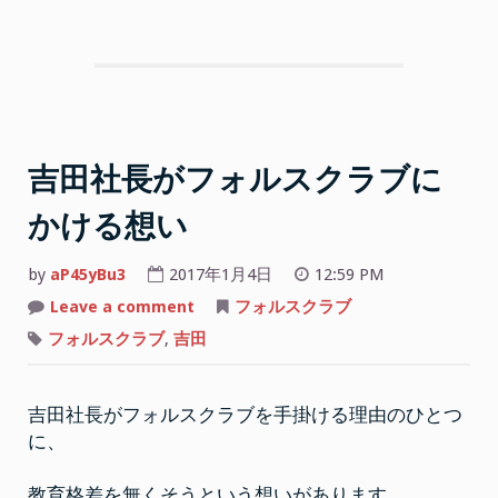
吉田社長がフォルスクラブに
かける想い
by
aP45yBu3
2017年1月4日
12:59 PM
on
Leave a comment
フォルスクラブ
吉
田
フォルスクラブ
,
吉田
社
長
が
フ
吉田社長がフォルスクラブを手掛ける理由のひとつ
ォ
ル
に、
ス
ク
ラ
ブ
教育格差を無くそうという想いがあります。