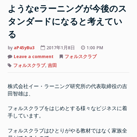
ようなeラーニングが今後のス
タンダードになると考えてい
る
by
aP45yBu3
2017年1月8日
1:00 PM
on
Leave a comment
フォルスクラブ
吉
田
フォルスクラブ
,
吉田
社
長
は
フ
株式会社イー・ラーニング研究所の代表取締役の吉
ォ
ル
田智雄は、
ス
ク
ラ
ブ
フォルスクラブをはじめとする様々なビジネスに着
の
手しています。
よ
う
な
e
フォルスクラブはひとりがやる教材ではなく家族全
ラ