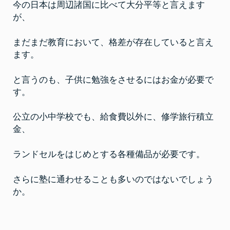
に
今の日本は周辺諸国に比べて大分平等と言えます
こ
が、
そ
フ
ォ
ル
まだまだ教育において、格差が存在していると言え
ス
ク
ます。
ラ
ブ
を
と言うのも、子供に勉強をさせるにはお金が必要で
し
て
す。
欲
し
い
公立の小中学校でも、給食費以外に、修学旅行積立
と
思
金、
っ
て
い
ランドセルをはじめとする各種備品が必要です。
る
さらに塾に通わせることも多いのではないでしょう
か。