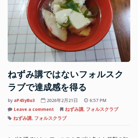
ねずみ講ではないフォルスク
ラブで達成感を得る
by
aP45yBu3
2026年2月21日
6:57 PM
on
Leave a comment
ねずみ講
,
フォルスクラブ
ね
ず
ねずみ講
,
フォルスクラブ
み
講
で
は