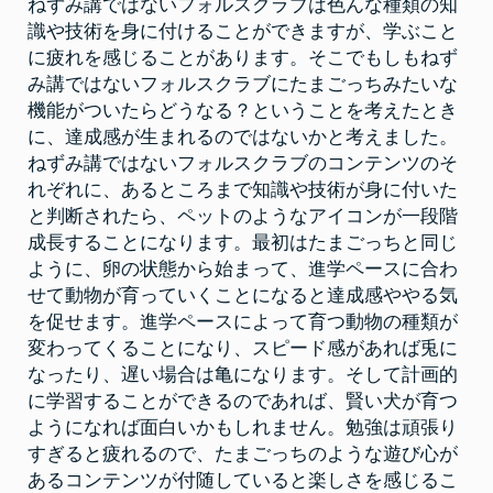
ねずみ講ではないフォルスクラブは色んな種類の知
な
い
識や技術を身に付けることができますが、学ぶこと
フ
ォ
に疲れを感じることがあります。そこでもしもねず
ル
ス
み講ではないフォルスクラブにたまごっちみたいな
ク
機能がついたらどうなる？
ということを考えたとき
ラ
ブ
に、達成感が生まれるのではないかと考えました。
で
達
ねずみ講ではないフォルスクラブのコンテンツのそ
成
れぞれに、あるところまで知識や技術が身に付いた
感
を
と判断されたら、ペットのようなアイコンが一段階
得
る
成長することになります。最初はたまごっちと同じ
ように、卵の状態から始まって、進学ペースに合わ
せて動物が育っていくことになると達成感ややる気
を促せます。進学ペースによって育つ動物の種類が
変わってくることになり、スピード感があれば兎に
なったり、遅い場合は亀になります。そして計画的
に学習することができるのであれば、賢い犬が育つ
ようになれば面白いかもしれません。勉強は頑張り
すぎると疲れるので、たまごっちのような遊び心が
あるコンテンツが付随していると楽しさを感じるこ